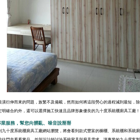
裝潢衍伸而來的問題，族繁不及備載，然而如何將這段勞心的過程減到最短，除
定明確合約外，還可以選擇施工快速且品牌形象優良的
九十度
系統櫃
廚具工廠
！
專業服務，幫您向髒亂、噪音說掰掰
到
九十度
系統櫃
廚具工廠
網站瀏覽，將會看到款式豐富的
櫥櫃
、
系統櫃
和
系統廚
前往門市看看實品，並與設計師討論
系統家具
與
廚具
需求，讓專業的
九十度
客製