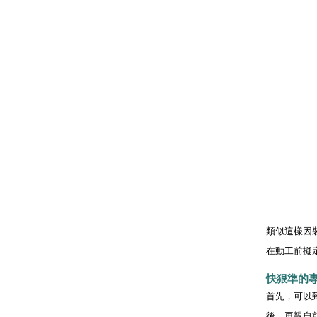
類似這樣因
在動工前擬
快狠準的
首先，可以
後，再親自