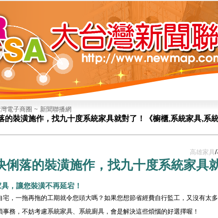
灣電子商圈 ~ 新聞聯播網
落的裝潢施作，找九十度系統家具就對了！《櫥櫃,系統家具,系統
高雄家具
快俐落的裝潢施作，找
九十度
系統家具
家具
，讓您裝潢不再延宕！
自宅，一拖再拖的工期就令您頭大嗎？如果您想節省經費自行監工，又沒有太多
瑣事務，不妨考慮
系統家具
、
系統廚具
，會是解決這些煩惱的好選擇喔！