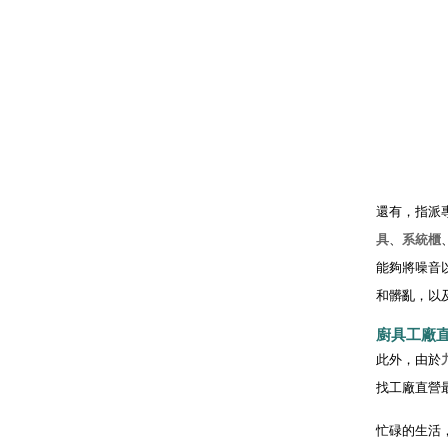
還有，指派
具
、
系統櫃
能夠將噪音
和髒亂，以
廚具工廠
此外，由於
找工廠直營
忙碌的生活