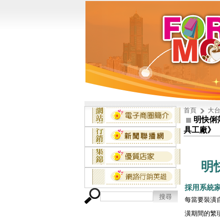
首頁
大台
明快俐
具工廠》
明
採用
系統
每當要裝潢
潢期間的繁