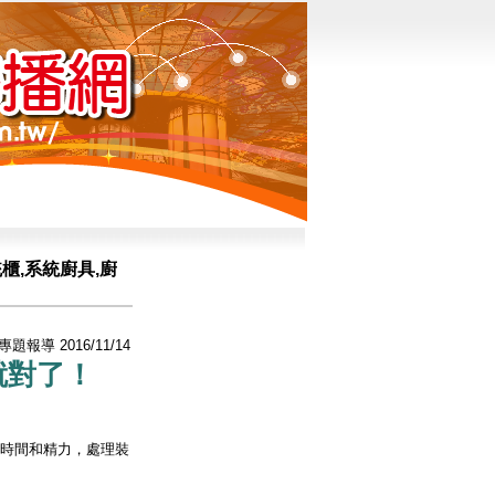
櫃,系統廚具,廚
/專題報導 2016/11/14
就對了！
時間和精力，處理裝