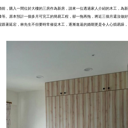
婚前，購入一間位於大樓的三房作為新房，請來一位透過家人介紹的木工，為新
漆等。原本預計一個多月可完工的簡易工程，卻一拖再拖，將近三個月還沒做好
程跟著延宕，林先生不但要時常催促木工，逐漸進逼的婚期更是令人心煩易躁，