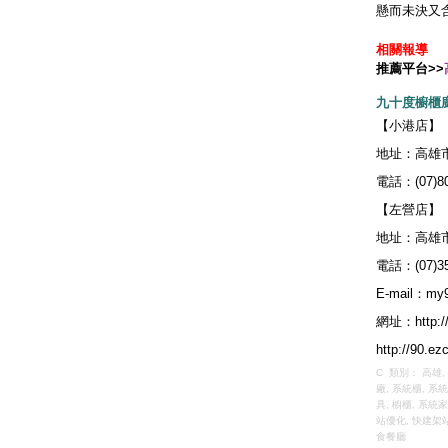
懸而未決又
相關報導
推薦平台>>
九十度櫥櫃
【小港店】
地址：高雄市
電話：(07)80
【左營店】
地址：高雄市
電話：(07)35
E-mail：
my
網址：
http:
http://90.ez
C 類別：
高雄
,
廠
,
系統櫃
,
系統
具
,
櫥櫃
,
系統家
站優化
,
快建架
食餐廳