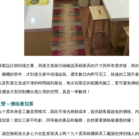
專業設計師到場丈量，與屋主當面仔細確認
系統家具
的尺寸與所有需求後，再於
、
櫥櫃
的零件，才到屋主家中現場組裝。通常數日內即可完工，快速的工期不會
以及對屋主造成不便的時間縮到最短，每次在限定的範圍內施工，更可避免傳統
及擺放大型切割機台需占用的空間，真是一舉數得！
直營～價格最划算
九十度
本身是工廠直營模式，因此可省去經銷成本，提供顧客最超值的價格。內
最划算！貨比三家不吃虧，同等級的產品和服務，自然要選價格最優惠的囉！
，讓您無暇放太多心力在監督裝潢上嗎？
九十度
系統櫃
廚具工廠
讓您揮別惱人的