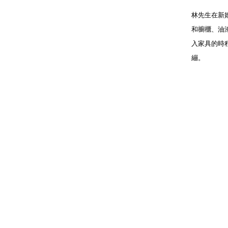
林先生在新
和
櫥櫃
、油
入家具的時
繃。