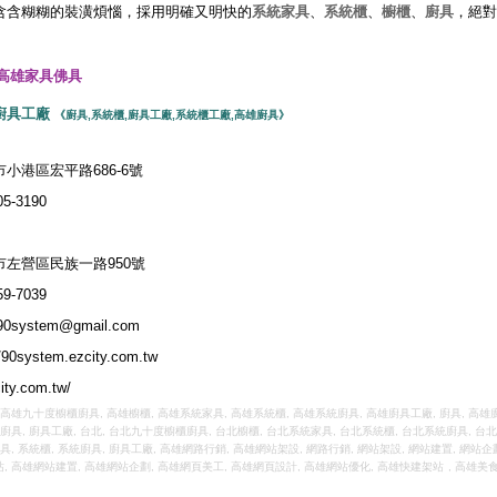
含含糊糊的裝潢煩惱，採用明確又明快的
系統家具
、
系統櫃
、
櫥櫃
、
廚具
，絕對
高雄家具佛具
廚具工廠
《
廚具
,
系統櫃
,
廚具工廠
,
系統櫃工廠
,
高雄廚具
》
小港區宏平路686-6號
5-3190
左營區民族一路950號
9-7039
90system@gmail.com
//90system.ezcity.com.tw
city.com.tw/
高雄九十度櫥櫃廚具
,
高雄櫥櫃
,
高雄系統家具
,
高雄系統櫃
,
高雄系統廚具
,
高雄廚具工廠
,
廚具
,
高雄
廚具
,
廚具工廠
,
台北
,
台北九十度櫥櫃廚具
,
台北櫥櫃
,
台北系統家具
,
台北系統櫃
,
台北系統廚具
,
台北
具
,
系統櫃
,
系統廚具
,
廚具工廠
,
高雄網路行銷
,
高雄網站架設
,
網路行銷
,
網站架設
,
網站建置
,
網站企
站
,
高雄網站建置
,
高雄網站企劃
,
高雄網頁美工
,
高雄網頁設計
,
高雄網站優化
,
高雄快建架站
,
高雄美