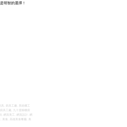
是明智的選擇！
廚具
,
廚具工廠
,
系統櫃工
廚具工廠
,
九十度櫥櫃廚
劃
,
網頁美工
,
網頁設計
,
網
食
,
美食
,
高雄美食餐廳
,
美