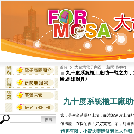
首頁
大台灣電子商圈 ~ 新聞聯播網
九十度系統櫃工廠助一臂之力，實
廠,高雄廚具》
九十度
系統櫃
工廠
助
家，是生命茁長的土壤；而澆灌這片土壤
僕風塵，在愛的裡面好好充電。家，對這
預算有限，小資夫妻翻修老屋大作戰