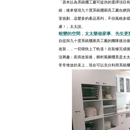
「原本以為
系統櫃工廠
可提供的選擇項目
絕；後來發現
九十度
系統櫃
廚具工廠
在網
室規劃…這麼多的產品系列，不但風格多
慮！」太太說。
蛻變的空間，太太樂做家事、先生更
自從與
九十度
系統櫃
廚具工廠
的團隊接洽
改裝…，一切很快上了軌道！在裝修完成
沒興趣；廚房改裝後，鄉村風
櫥櫃
竟是太
常常堆放於床上，現在可以充分利用
系統