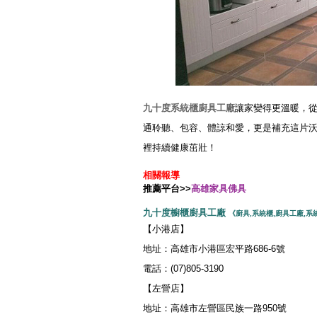
九十度
系統櫃
廚具工廠
讓家變得更溫暖，
通聆聽、包容、體諒和愛，更是補充這片
裡持續健康茁壯！
相關報導
推薦平台>>
高雄家具佛具
九十度櫥櫃廚具工廠
《
廚具
,
系統櫃
,
廚具工廠
,
系
【小港店】
地址：高雄市小港區宏平路686-6號
電話：(07)805-3190
【左營店】
地址：高雄市左營區民族一路950號