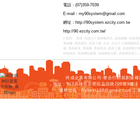
電話：(07)359-7039
E-mail：
my90system@gmail.com
網址：
http://90system.ezcity.com.tw
http://90.ezcity.com.tw/
Z 類別：
高雄
,
高雄九十度櫥櫃廚具
,
高雄櫥櫃
,
高雄系
系統櫃
,
系統廚具
,
廚具工廠
,
台北
,
台北九十度櫥櫃廚具
櫃
,
系統家具
,
系統櫃
,
系統廚具
,
廚具工廠
,
高雄網路行
快建架站
,
高雄網站建置
,
高雄網站企劃
,
高雄網頁美工
,
尚成企業有限公司-整合行銷規劃
版權
地址：813高雄市左營區立信路209號3樓 │ 服
服務信箱：
flybest168@gmail.com
│ 