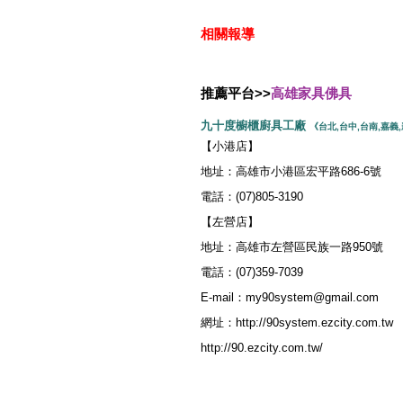
相關報導
推薦平台>>
高雄家具佛具
九十度櫥櫃廚具工廠
《
台北
,
台中
,
台南
,
嘉義
,
【小港店】
地址：高雄市小港區宏平路686-6號
電話：(07)805-3190
【左營店】
地址：高雄市左營區民族一路950號
電話：(07)359-7039
E-mail：
my90system@gmail.com
網址：
http://90system.ezcity.com.tw
http://90.ezcity.com.tw/