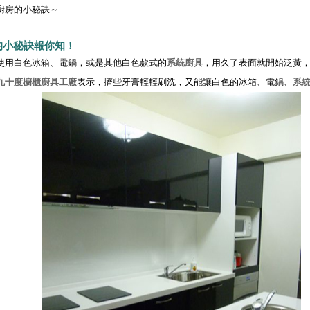
廚房的小秘訣～
的小秘訣報你知！
使用白色冰箱、電鍋，或是其他白色款式的
系統廚具
，用久了表面就開始泛黃
九十度
櫥櫃廚具工廠
表示，擠些牙膏輕輕刷洗，又能讓白色的冰箱、電鍋、
系