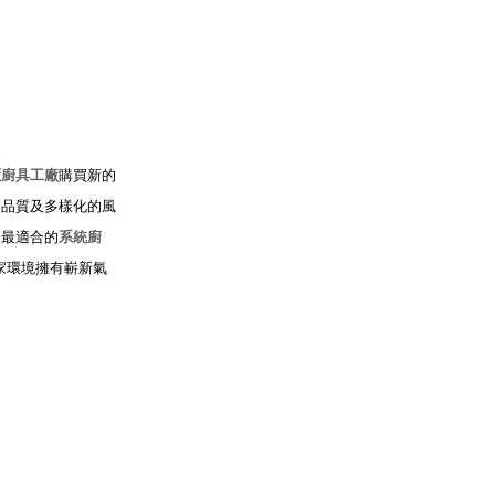
櫃廚具工廠
購買新的
，品質及多樣化的風
造最適合的
系統廚
家環境擁有嶄新氣