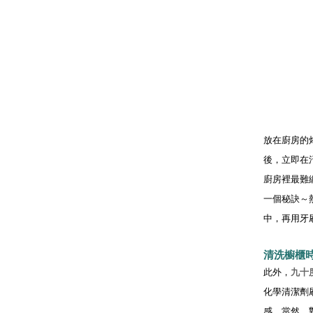
放在廚房的
後，立即在
廚房裡最難
一個秘訣～
中，再用牙
清洗
櫥櫃
此外，
九十
化學清潔劑
感。當然，