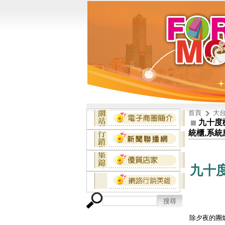
首頁
大台
九十度
統櫃,系統
九十
除夕夜的團