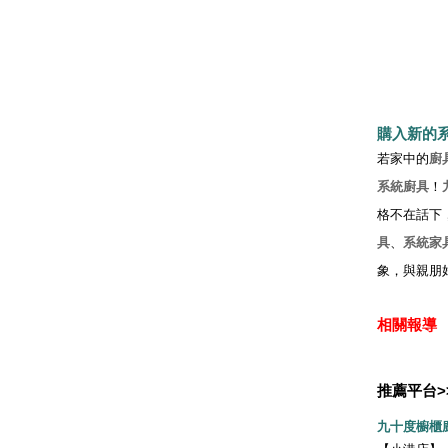
購入新的
若家中的
廚
系統廚具
！
格不在話下
具
、
系統家
象，與親朋
相關報導
推薦平台>
九十度櫥櫃