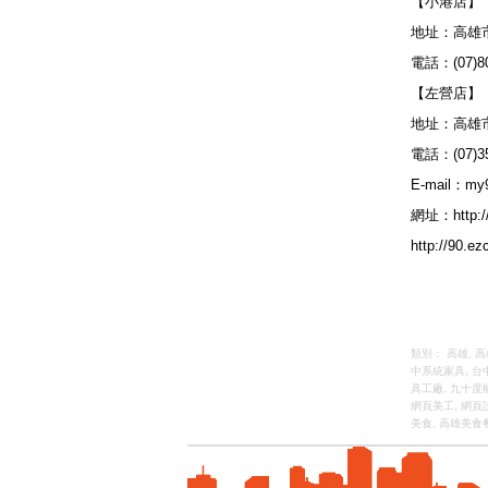
【小港店】
地址：高雄市
電話：(07)80
【左營店】
地址：高雄
電話：(07)35
E-mail：
my
網址：
http:
http://90.ez
類別：
高雄
,
高
中系統家具
,
台
具工廠
,
九十度
網頁美工
,
網頁
美食
,
高雄美食