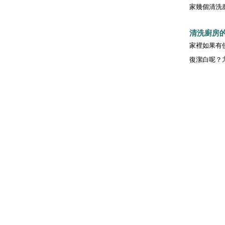
家幾個清洗
清洗廚房
家裡如果有
復潔白呢？