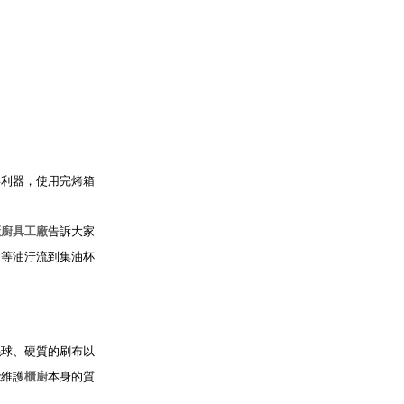
兵利器，使用完烤箱
櫃廚具工廠
告訴大家
，等油汙流到集油杯
絲球、硬質的刷布以
能維護
櫃廚
本身的質