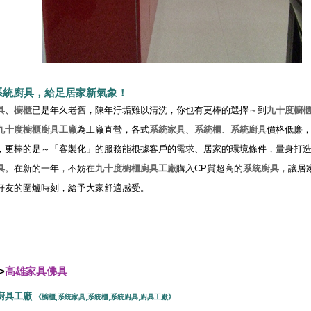
系統廚具
，給足居家新氣象！
具
、
櫥櫃
已是年久老舊，陳年汙垢難以清洗，你也有更棒的選擇～到
九十度
櫥
九十度
櫥櫃廚具工廠
為工廠直營，各式
系統家具
、
系統櫃
、
系統廚具
價格低廉
，更棒的是～「客製化」的服務能根據客戶的需求、居家的環境條件，量身打
具
。在新的一年，不妨在
九十度
櫥櫃廚具工廠
購入CP質超高的
系統廚具
，讓居
好友的圍爐時刻，給予大家舒適感受。
>
高雄家具佛具
廚具工廠
《
櫥櫃
,
系統家具
,
系統櫃
,
系統廚具
,
廚具工廠
》