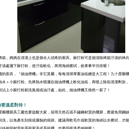
烤箱，媽媽在清潔上也是個令人頭疼的
廚具
。蘇打粉可是個清除烤箱汙漬的神
汙漬處灑下蘇打粉，使汙垢軟化，再用海綿擦拭，效果事半功倍喔！
纏的廚具，『抽油煙機』非它莫屬，每每清掃厚重油垢總是大工程！
九十度
櫥
熱水＋小蘇打粉。先將熱水噴灑在抽油煙機上軟化油垢，再噴上除垢清潔劑加
刷沾上小蘇打粉刷洗風扇或油汙處，如此，抽油煙機又煥然一新了！
時要溫柔對待！
度
櫥櫃廚具工廠
也要提醒大家，採用天然石或不鏽鋼材質的
櫃廚
，應避免用鋼
刷洗，以免產生刮痕或腐蝕的痕跡。建議用軟毛巾或軟質的海綿以水擦拭，才
對待相同材質的
系統家具
或
系統櫃
，也要同樣溫柔細緻喔！