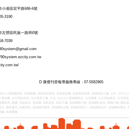
小港區宏平路686-6號
5-3190
市左營區民族一路950號
9-7039
90system@gmail.com
//90system.ezcity.com.tw
city.com.tw/
D 康傑刊登報導服務專線：07-5582965
雄九十度櫥櫃廚具
,
高雄櫥櫃
,
高雄系統家具
,
高雄系統櫃
,
高雄系統廚具
,
高雄廚具工廠
,
台中
,
台中九
中系統櫃
,
台中系統廚具
,
台中廚具工廠
,
台北
,
台北九十度櫥櫃廚具
,
台北櫥櫃
,
台北系統家具
,
台北系統
櫥櫃廚具
,
櫥櫃
,
系統家具
,
系統櫃
,
系統廚具
,
廚具工廠
,
高雄網路行銷
,
高雄網站架設
,
網路行銷
,
網站
設計
,
網站優化
,
快建架站
,
高雄網站建置
,
高雄網站企劃
,
高雄網頁美工
,
高雄網頁設計
,
高雄網站優化
,
餐廳
,
美食餐廳