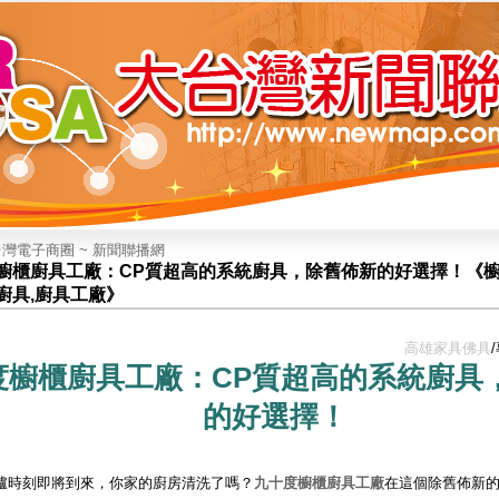
灣電子商圈 ~ 新聞聯播網
櫥櫃廚具工廠：CP質超高的系統廚具，除舊佈新的好選擇！《櫥櫃
廚具,廚具工廠》
高雄家具佛具
度
櫥櫃廚具工廠
：CP質超高的
系統廚具
的好選擇！
爐時刻即將到來，你家的廚房清洗了嗎？
九十度
櫥櫃廚具工廠
在這個除舊佈新