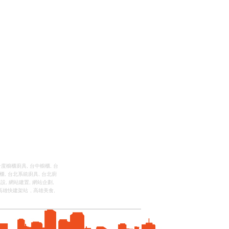
十度櫥櫃廚具
,
台中櫥櫃
,
台
櫃
,
台北系統廚具
,
台北廚
架設
,
網站建置
,
網站企劃
,
高雄快建架站
,
高雄美食
,