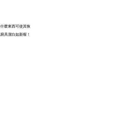
，什麼東西可使其恢
統廚具
潔白如新喔！